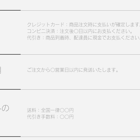
クレジットカード：商品注文時に支払いが確定します
コンビニ決済：注文後〇日以内にお支払ください。
代引き：商品到着時、配達員に現金でお支払ください
期
ご注文から〇営業日以内に発送いたします。
外の
送料：全国一律〇〇円
代引き手数料：〇〇円