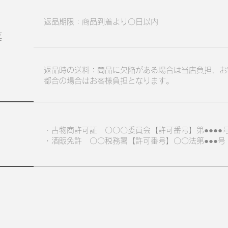
・
返品期限：商品到着より〇日以内
等
返品時の送料：商品に欠陥がある場合は当店負担、お
都合の場合はお客様負担となります。
・古物商許可証 〇〇〇委員会【許可番号】第●●●●
・酒販免許 〇〇税務署【許可番号】〇〇法第●●●号